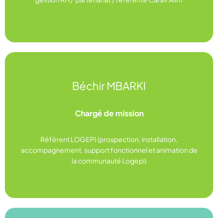
Béchir MBARKI
bechir.mbarki@ugess.org
Chargé de mission
Linkedin
Référent LOGEPI (prospection, installation,
accompagnement, support fonctionnel et animation de
la communauté Logepi)