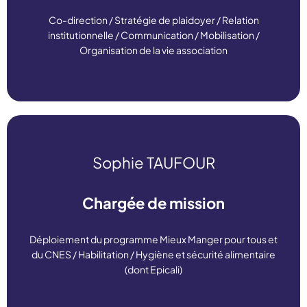
06 14 28 33 55
Co-direction / Stratégie de plaidoyer / Relation
institutionnelle / Communication / Mobilisation /
Linkedin
Organisation de la vie association
Sophie TAUFOUR
sophie.taufour@ugess.org
Chargée de mission
06 18 91 31 20
Déploiement du programme Mieux Manger pour tous et
du CNES / Habilitation / Hygiène et sécurité alimentaire
Linkedin
(dont Epicali)