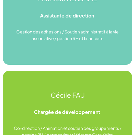
mathilde.aladame@ugess.org
Assistante de direction
07 61 47 69 45
Gestion des adhésions / Soutien administratif à la vie
Linkedin
associative / gestion RH et financière
Cécile FAU
cecile.fau@ugess.org
Chargée de développement
06 13 20 10 07
Co-direction / Animation et soutien des groupements /
Linkedin
gestion RH / partenariat / référente Carav’Alim