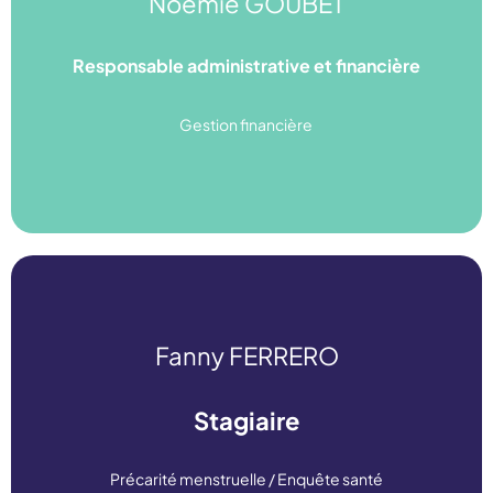
Noémie GOUBET
noemie.goubet@ugess.org
Responsable administrative et financière
06 13 34 27 28
Gestion financière
Linkedin
Fanny FERRERO
Stagiaire
stage@ugess.org
Précarité menstruelle / Enquête santé