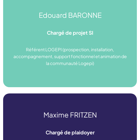
Edouard BARONNE
mission.si@ugess.org
Chargé de projet SI
07 77 00 98 56
Référent LOGEPI (prospection, installation,
accompagnement, support fonctionnel et animation de
Linkedin
la communauté Logepi)
Maxime FRITZEN
maxime.fritzen@ugess.org
Chargé de plaidoyer