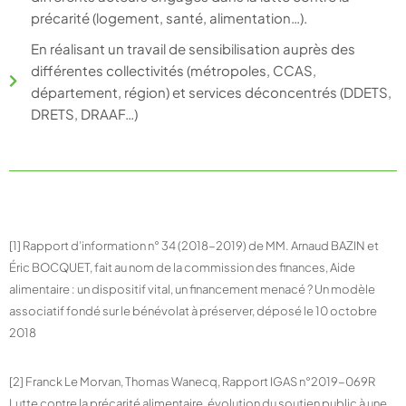
précarité (logement, santé, alimentation…).
En réalisant un travail de sensibilisation auprès des
différentes collectivités (métropoles, CCAS,
département, région) et services déconcentrés (DDETS,
DRETS, DRAAF…)
[1] Rapport d’information n° 34 (2018-2019) de MM. Arnaud BAZIN et
Éric BOCQUET, fait au nom de la commission des finances, Aide
alimentaire : un dispositif vital, un financement menacé ? Un modèle
associatif fondé sur le bénévolat à préserver, déposé le 10 octobre
2018
[2] Franck Le Morvan, Thomas Wanecq, Rapport IGAS n°2019-069R
Lutte contre la précarité alimentaire, évolution du soutien public à une