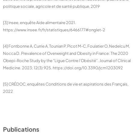
politique sociale, agricole et de santé publique, 2019
[3] Insee, enquête Aide alimentaire 2021.
https://www.insee.fr/fr/statistiques/6466177#onglet-2
[4] Fontbonne A, Currie A, Tounian P, Picot M-C, Foulatier O, Nedelcu M,
Nocca D. Prevalence of Overweight and Obesity in France: The 2020
Obepi-Roche Study by the “Ligue Contre l’Obésité”. Journal of Clinical
Medicine. 2023; 12(3):925. https://doi.org/10.3390/jcm1203092
[5] CRÉDOC, enquêtes Conditions de vie et aspirations des Français,
2022
Publications