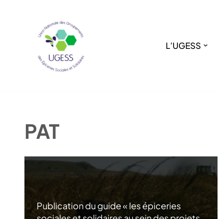
Aller
au
L’UGESS
contenu
PAT
Publication du guide « les épiceries
sociales et solidaires au sein des projets